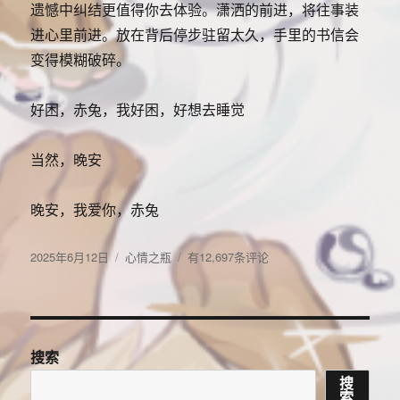
遗憾中纠结更值得你去体验。潇洒的前进，将往事装
进心里前进。放在背后停步驻留太久，手里的书信会
变得模糊破碎。
好困，赤兔，我好困，好想去睡觉
当然，晚安
晚安，我爱你，赤兔
发
分
微
2025年6月12日
心情之瓶
有12,697条评论
布
类
风
于
在
海
水
里
搜索
摇
搜
曳，
索