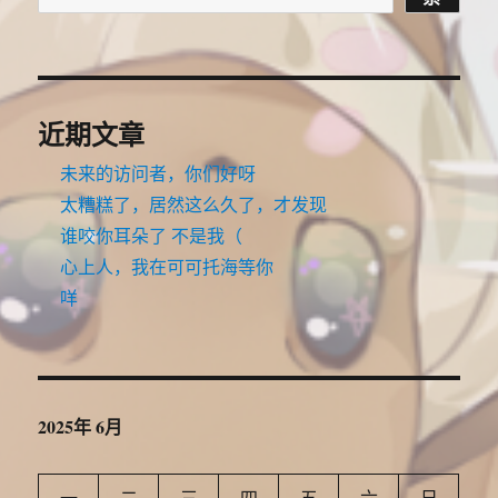
夕
阳
的
波
浪
飘
近期文章
向
远
未来的访问者，你们好呀
方
太糟糕了，居然这么久了，才发现
谁咬你耳朵了 不是我（
心上人，我在可可托海等你
咩
2025年 6月
一
二
三
四
五
六
日