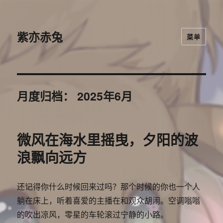
紫亦赤兔
菜单
月度归档：
2025年6月
微风在海水里摇曳，夕阳的波
浪飘向远方
还记得你什么时候回来过吗？那个时候的你也一个人
躺在床上，听着喜爱的主播在和观众胡闹。空调嗡嗡
的吹出凉风，零星的车轮滚过宁静的小路。