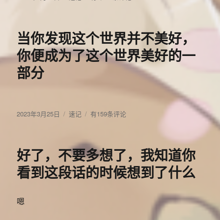
布
类
发
于
现
咱
当你发现这个世界并不美好，
有
两
你便成为了这个世界美好的一
种
部分
累
发
分
当
2023年3月25日
速记
有159条评论
布
类
你
于
发
现
好了，不要多想了，我知道你
这
个
看到这段话的时候想到了什么
世
界
并
嗯
不
美