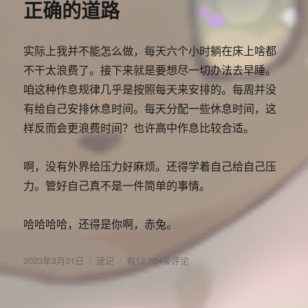
正确的道路
我
在
干
嘛
实际上我并不能怎么做，每天六个小时躺在床上啥都
不干太浪费了。接下来就是要想尽一切办法去早睡。
咱这种作息规律几乎是按照每天来安排的。每周并没
有给自己安排休息时间。每天分配一些休息时间，这
样反而会更浪费时间？也许高中作息比较合适。
啊，没有外界给压力好麻烦。还得学着自己给自己压
力。管好自己真不是一件简单的事情。
哈哈哈哈，还得是你啊，赤兔。
发
分
人
2023年3月31日
速记
有12,104条评论
布
类
生
于
大
部