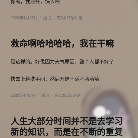
你看，我还在，快去吧
发
分
好
2023年4月17日
速记
有9,017条评论
布
类
了，
于
别
再
救命啊哈哈哈哈，我在干嘛
想
了
是这样的。好像因为天气原因，整个人都不好了
快去上趟洗手间，然后开始干活吧哈哈哈
发
分
救
2023年4月6日
速记
有2,355条评论
布
类
命
于
啊
哈
人生大部分时间并不是去学习
哈
哈
新的知识，而是在不断的重复
哈，