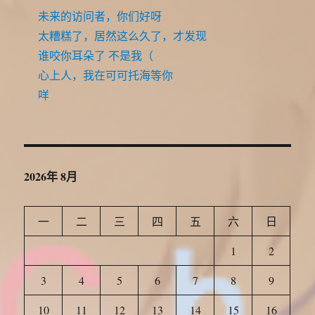
未来的访问者，你们好呀
太糟糕了，居然这么久了，才发现
谁咬你耳朵了 不是我（
心上人，我在可可托海等你
咩
2026年 8月
一
二
三
四
五
六
日
1
2
3
4
5
6
7
8
9
10
11
12
13
14
15
16