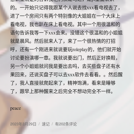
正
要
的。一开始只记得我跟某个人说去找xxx看电视去了，
确
记
的
进了一个房间只有两个特别像的大姐姐在一个大床上
录
道
一
看电视，我也趴在床上看电视。其中一个用很温和的
路
下
语句告诉我等一下xxx会来。没错这个很温和的小姐姐
就是晨风。然后就来人了，来了一个很热情的打招
呼，还有一个刚进来就说要玩roleplay的，他们就开始
讨论要扮演哪一章。我就说要出门，然后正好换鞋，
另一个小姐姐就问我是要出去吗，去买些盘子还有水
果回来，还说买盘子可以去xxx软件去看看。。然后醒
了，我人直接就爬起来了，精神饱满，看来是睡够
了，跟早上那种醒来之后完全不想动完全不一样。
peace
发
分
午
2023年3月29日
速记
有202条评论
布
类
睡