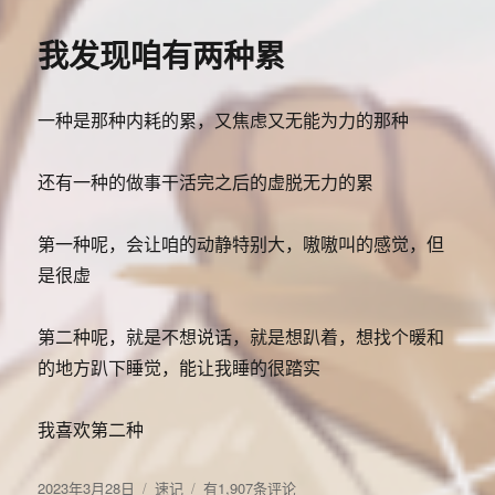
于
睡
过
我发现咱有两种累
了，
而
且
一种是那种内耗的累，又焦虑又无能为力的那种
又
做
梦
还有一种的做事干活完之后的虚脱无力的累
了
第一种呢，会让咱的动静特别大，嗷嗷叫的感觉，但
是很虚
第二种呢，就是不想说话，就是想趴着，想找个暖和
的地方趴下睡觉，能让我睡的很踏实
我喜欢第二种
发
分
我
2023年3月28日
速记
有1,907条评论