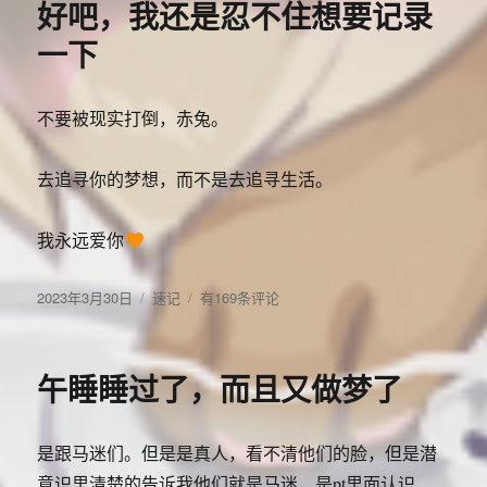
好吧，我还是忍不住想要记录
分
时
一下
间
并
不
不要被现实打倒，赤兔。
是
去
学
去追寻你的梦想，而不是去追寻生活。
习
新
我永远爱你
的
知
识，
发
分
好
2023年3月30日
速记
有169条评论
而
布
类
吧，
是
于
我
在
还
午睡睡过了，而且又做梦了
不
是
断
忍
的
不
重
是跟马迷们。但是是真人，看不清他们的脸，但是潜
住
复
想
意识里清楚的告诉我他们就是马迷，是pt里面认识