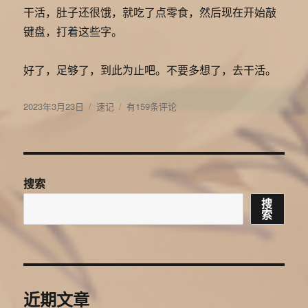
时
干活，肚子还很饿，就吃了点零食，然后现在开始敲
候
键盘，打着这些字。
想
到
了
好了，足够了，到此为止吧。不要多想了，去干活。
什
么
发
分
记
2023年3月23日
速记
有159条评论
布
类
录
于
一
次
起
来
搜索
晚
搜
索
近期文章