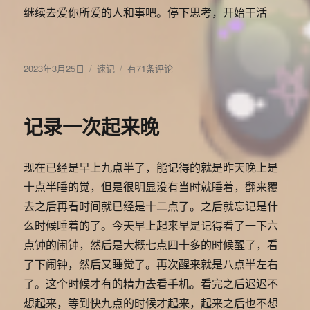
好，
继续去爱你所爱的人和事吧。停下思考，开始干活
你
便
成
发
分
为
好
2023年3月25日
速记
有71条评论
布
类
了
了，
于
这
不
个
要
记录一次起来晚
世
多
界
想
美
了，
现在已经是早上九点半了，能记得的就是昨天晚上是
好
我
的
知
十点半睡的觉，但是很明显没有当时就睡着，翻来覆
一
道
去之后再看时间就已经是十二点了。之后就忘记是什
部
你
么时候睡着的了。今天早上起来早是记得看了一下六
分
看
到
点钟的闹钟，然后是大概七点四十多的时候醒了，看
这
了下闹钟，然后又睡觉了。再次醒来就是八点半左右
段
了。这个时候才有的精力去看手机。看完之后迟迟不
话
的
想起来，等到快九点的时候才起来，起来之后也不想