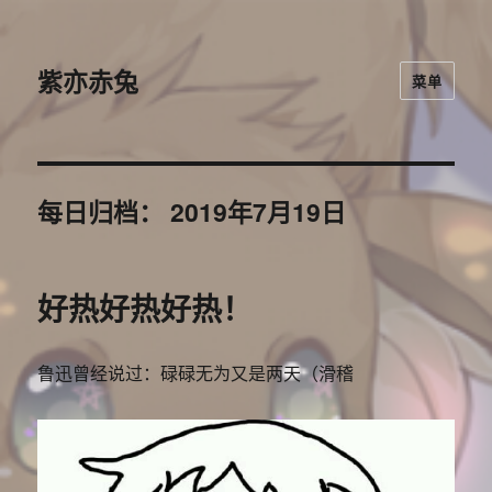
紫亦赤兔
菜单
每日归档：
2019年7月19日
好热好热好热！
鲁迅曾经说过：碌碌无为又是两天（滑稽