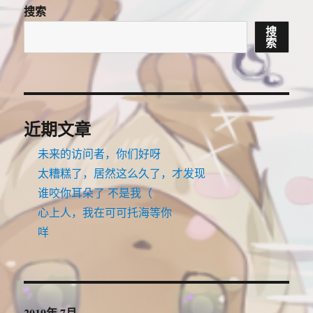
热！
搜索
搜
索
近期文章
未来的访问者，你们好呀
太糟糕了，居然这么久了，才发现
谁咬你耳朵了 不是我（
心上人，我在可可托海等你
咩
2019年 7月