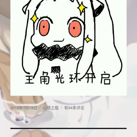
发
分
好
2019年7月19日
心情之瓶
有94条评论
布
类
热
于
好
热
好