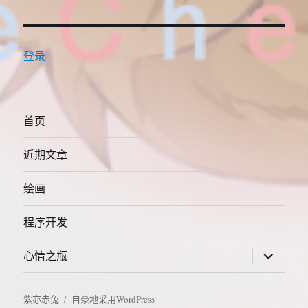
登录
首页
近期文章
绘画
程序开发
展
心情之瓶
开
子
菜
单
紫亦赤兔
自豪地采用WordPress