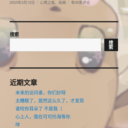
发
分
啊，
2023年3月12日
心情之瓶
、
绘画
有42条评论
布
类
这
于
下
真
的
搞
搜索
好
搜
了
索
近期文章
未来的访问者，你们好呀
太糟糕了，居然这么久了，才发现
谁咬你耳朵了 不是我（
心上人，我在可可托海等你
咩