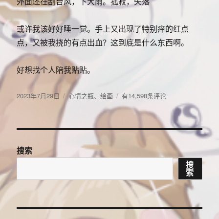
外面还在刮台风，下大雨。孤寂，失落
或许我该好好睡一觉。手上又出现了特别痒的红点
点，又被我挠的有点出血？这到底是什么东西啊。
好想找个人陪我贴贴。
发
分
好
2023年7月29日
心情之瓶
、
绘画
有14,598条评论
布
类
吧，
于
意
难
平
搜索
搜
索