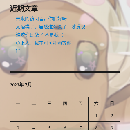
近期文章
未来的访问者，你们好呀
太糟糕了，居然这么久了，才发现
谁咬你耳朵了 不是我（
心上人，我在可可托海等你
咩
2023年 7月
一
二
三
四
五
六
日
1
2
3
4
5
6
7
8
9